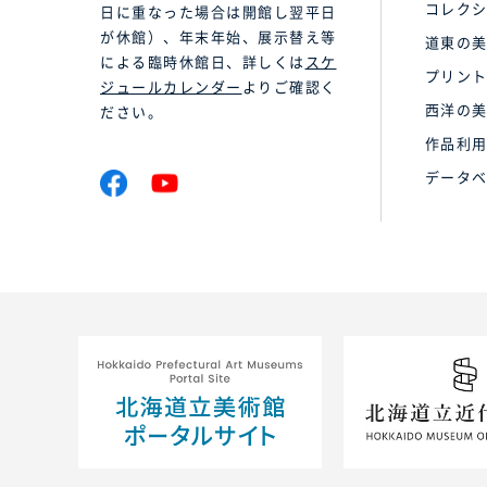
コレク
日に重なった場合は開館し翌平日
が休館）、年末年始、展示替え等
道東の
による臨時休館日、詳しくは
スケ
プリン
ジュールカレンダー
よりご確認く
西洋の
ださい。
作品利
データ