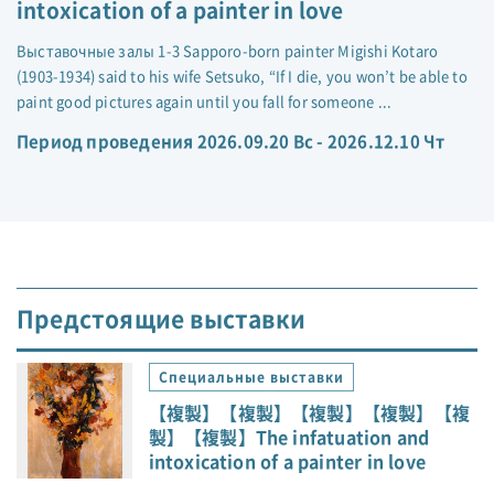
intoxication of a painter in love
Выставочные залы 1-3 Sapporo-born painter Migishi Kotaro
(1903-1934) said to his wife Setsuko, “If I die, you won’t be able to
paint good pictures again until you fall for someone ...
Период проведения 2026.09.20 Вс - 2026.12.10 Чт
Предстоящие выставки
Специальные выставки
【複製】【複製】【複製】【複製】【複
製】【複製】The infatuation and
intoxication of a painter in love