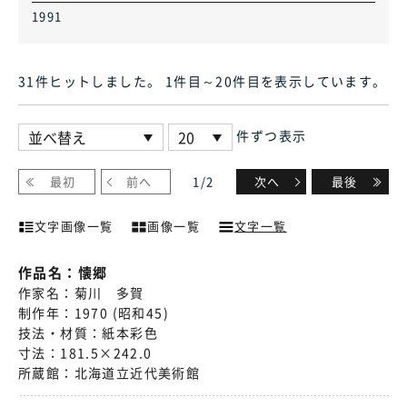
1991
31件ヒット
しました
。 1件目～20件目
を表示しています
。
件ずつ表示
最初
前へ
1
/
2
次へ
最後
文字画像一覧
画像一覧
文字一覧
作品名：
懐郷
作家名：
菊川 多賀
制作年：
1970 (昭和45)
技法・材質：
紙本彩色
寸法：
181.5×242.0
所蔵館：
北海道立近代美術館