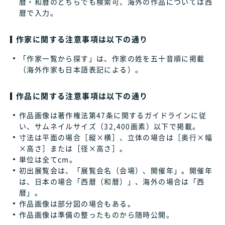
暦・和暦のどちらでも検索可、海外の作品については西
暦で入力。
作家に関する注意事項は以下の通り
「作家一覧から探す」は、作家の姓を五十音順に掲載
（海外作家も日本語表記による）。
作品に関する注意事項は以下の通り
作品画像は著作権法第47条に関するガイドラインに従
い、サムネイルサイズ（32,400画素）以下で掲載。
寸法は平面の場合［縦×横］、立体の場合は［奥行×幅
×高さ］または［径×高さ］。
単位は全てcm。
初出展覧会は、「展覧会名（会場）、開催年」。開催年
は、日本の場合「西暦（和暦）」、海外の場合は「西
暦」。
作品画像は部分図の場合もある。
作品画像は準備の整ったものから随時公開。