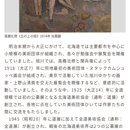
高橋北修《丘の上の街》1974年 当館蔵
明治末期から大正にかけて、北海道では主要都市を中心に
小規模の美術団体が組織され、各々が勉強会や展覧会を開催
していました。旭川では、高橋北修と関兵衛によって
1918（大正7）年に同地最初の美術団体・ヌタックカムシュ
ッペ画会が結成され、東京で活動していた旭川ゆかりの画
家・上野山清貢を交えた展覧会を開催するなど、意欲的に活
動していました。そのような中、1925（大正14）年に全道
規模では初の公募展となる北海道美術協会（通称：道展）が
創立され、各地に点在していた美術団体ひいては作家たちの
間に交流をもたらしました。
1945（昭和20）年に道展に加えて全道美術協会（通称：
全道展）が創立され、戦後の北海道美術界は2つの公募展の