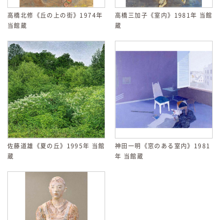
高橋北修《丘の上の街》1974年
高橋三加子《室内》1981年 当館
当館蔵
蔵
佐藤道雄《夏の丘》1995年 当館
神田一明《窓のある室内》1981
蔵
年 当館蔵