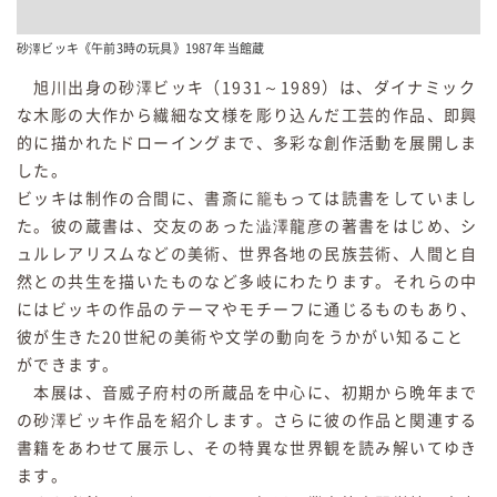
砂澤ビッキ《午前3時の玩具》1987年 当館蔵
旭川出身の砂澤ビッキ（1931～1989）は、ダイナミック
な木彫の大作から繊細な文様を彫り込んだ工芸的作品、即興
的に描かれたドローイングまで、多彩な創作活動を展開しま
した。
ビッキは制作の合間に、書斎に籠もっては読書をしていまし
た。彼の蔵書は、交友のあった澁澤龍彦の著書をはじめ、シ
ュルレアリスムなどの美術、世界各地の民族芸術、人間と自
然との共生を描いたものなど多岐にわたります。それらの中
にはビッキの作品のテーマやモチーフに通じるものもあり、
彼が生きた20世紀の美術や文学の動向をうかがい知ること
ができます。
本展は、音威子府村の所蔵品を中心に、初期から晩年まで
の砂澤ビッキ作品を紹介します。さらに彼の作品と関連する
書籍をあわせて展示し、その特異な世界観を読み解いてゆき
ます。