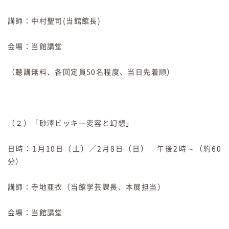
講師：中村聖司(当館館長)
会場：当館講堂
（聴講無料、各回定員50名程度、当日先着順）
（２）「砂澤ビッキ―変容と幻想」
日時：1月10日（土）／2月8日（日） 午後2時～（約60
分）
講師：寺地亜衣（当館学芸課長、本展担当）
会場：当館講堂