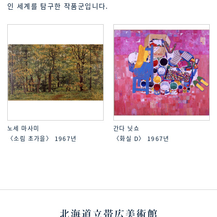
인 세계를 탐구한 작품군입니다.
노세 마사미
간다 닛쇼
〈소림 초가을〉 1967년
〈화실 D〉 1967년