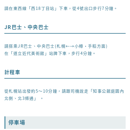
請在東西線「西18丁目站」下車，從4號出口步行7分鐘。
JR巴士、中央巴士
請搭乘JR巴士、中央巴士(札幌←→小樽・手稻方面)
在「道立近代美術館」站牌下車，步行4分鐘。
計程車
從札幌站出發約5～10分鐘，請跟司機說走「知事公館庭園內
北側、北3條通」 。
停車場