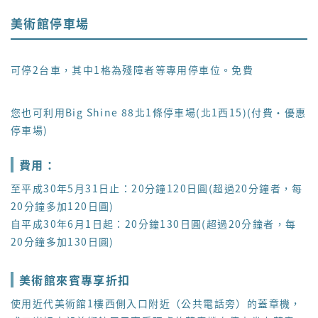
美術館停車場
可停2台車，其中1格為殘障者等專用停車位。免費
您也可利用Big Shine 88北1條停車場(北1西15)(付費・優惠
停車場)
費用：
至平成30年5月31日止：20分鐘120日圓(超過20分鐘者，每
20分鐘多加120日圓)
自平成30年6月1日起：20分鐘130日圓(超過20分鐘者，每
20分鐘多加130日圓)
美術館來賓專享折扣
使用近代美術館1樓西側入口附近（公共電話旁）的蓋章機，