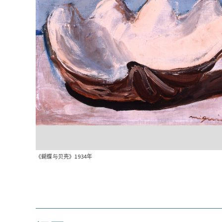
《蝴蝶与贝壳》1934年