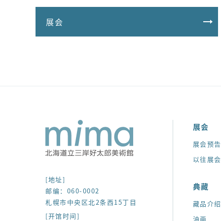
展会
展会
展会预
以往展
[地址]
典藏
邮编：060-0002
札幌市中央区北2条西15丁目
藏品介
[开馆时间]
油画