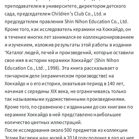
преподавателем в университете, директором детского
сада, председателем Children's Club Co., Ltd. и
председателем правления Shin Nihon Education Co., Ltd.
Кроме того, как исследователь керамики на Хоккайдо, он
в течение многих лет занимался ее коллекционированием
и изучением, изложив результаты этой работы в издании
"Каталог людей, печей и произведений, которые оставили
свое имя в истории керамики Хоккайдо" (Shin Nihon
Education Co., Ltd. , 1998). Эта книга рассказывает о
гончарном деле (керамическом производстве) на
Хоккайдо и о его истории, охватывая период в 140 лет,
начиная с середины XIX века, не ограничиваясь только
так называемыми художественными произведениями.
Кроме того, по сравнению с изданными до сих книгами по
керамике Хоккайдо в ней представлено наибольшее
количество цветных иллюстраций.
После исследования около 500 предметов из коллекции
Эгами Хисаюки наш музей в 2014 году получил в дар из нее