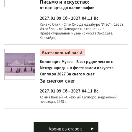
Письмо и искусство:
от поп-арта до каллиграфии
2027.01.09 Сб - 2027.04.11 Вс
Канэко Отэй. «Стих Оно Дзюдзабуро "Утёс"». 1955 г.
Из собрания г. Хакодате (на хранении в
Префектуральном музее искусств Хакодате,
Хоккайдо).
Выставочный зал А
Коллекция Музея В сотрудничестве с
Международным фестивалем искусств
Саппоро 2027 За снегом снег
За снегом снег
2027.01.09 Сб - 2027.04.11 Вс
Хомма Кансай. «Снежный Саппоро: надземный
переход». 1948 г.
Архив выставок