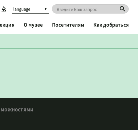
language
екция
О музее
Посетителям
Как добраться
озможностями