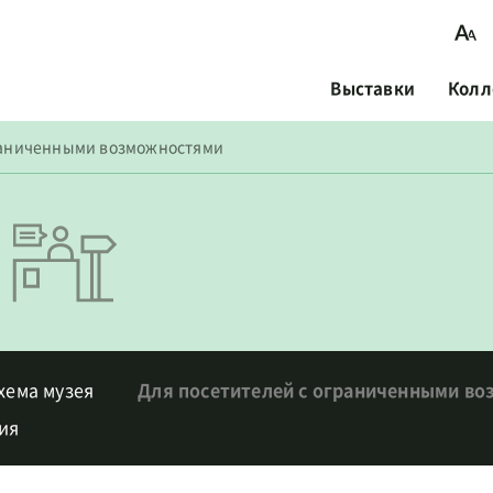
Выставки
Колл
граниченными возможностями
хема музея
Для посетителей с ограниченными в
ия