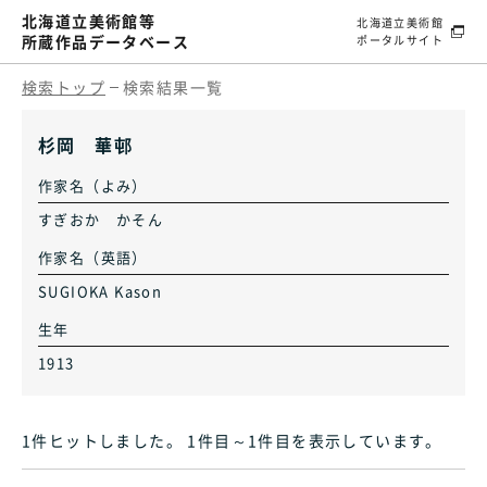
北海道立美術館等
北海道立美術館
所蔵作品データベース
ポータルサイト
検索トップ
検索結果一覧
杉岡 華邨
作家名（よみ）
すぎおか かそん
作家名（英語）
SUGIOKA Kason
生年
1913
1件ヒット
しました
。 1件目～1件目
を表示しています
。