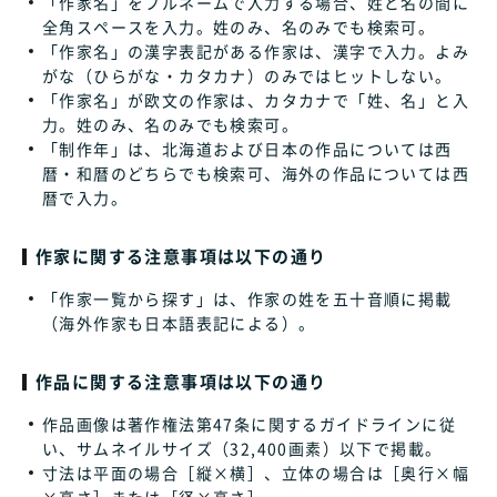
「作家名」をフルネームで入力する場合、姓と名の間に
全角スペースを入力。姓のみ、名のみでも検索可。
「作家名」の漢字表記がある作家は、漢字で入力。よみ
がな（ひらがな・カタカナ）のみではヒットしない。
「作家名」が欧文の作家は、カタカナで「姓、名」と入
力。姓のみ、名のみでも検索可。
「制作年」は、北海道および日本の作品については西
暦・和暦のどちらでも検索可、海外の作品については西
暦で入力。
作家に関する注意事項は以下の通り
「作家一覧から探す」は、作家の姓を五十音順に掲載
（海外作家も日本語表記による）。
作品に関する注意事項は以下の通り
作品画像は著作権法第47条に関するガイドラインに従
い、サムネイルサイズ（32,400画素）以下で掲載。
寸法は平面の場合［縦×横］、立体の場合は［奥行×幅
×高さ］または［径×高さ］。