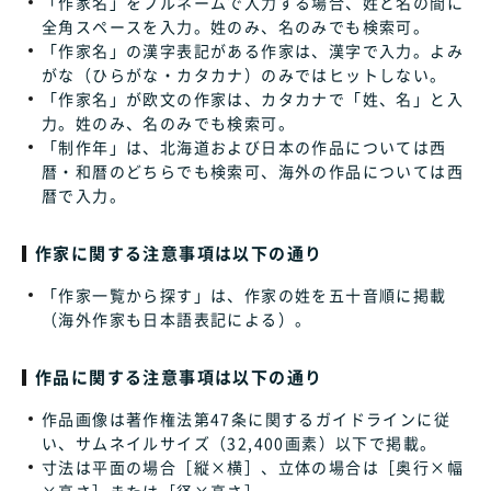
「作家名」をフルネームで入力する場合、姓と名の間に
全角スペースを入力。姓のみ、名のみでも検索可。
「作家名」の漢字表記がある作家は、漢字で入力。よみ
がな（ひらがな・カタカナ）のみではヒットしない。
「作家名」が欧文の作家は、カタカナで「姓、名」と入
力。姓のみ、名のみでも検索可。
「制作年」は、北海道および日本の作品については西
暦・和暦のどちらでも検索可、海外の作品については西
暦で入力。
作家に関する注意事項は以下の通り
「作家一覧から探す」は、作家の姓を五十音順に掲載
（海外作家も日本語表記による）。
作品に関する注意事項は以下の通り
作品画像は著作権法第47条に関するガイドラインに従
い、サムネイルサイズ（32,400画素）以下で掲載。
寸法は平面の場合［縦×横］、立体の場合は［奥行×幅
×高さ］または［径×高さ］。