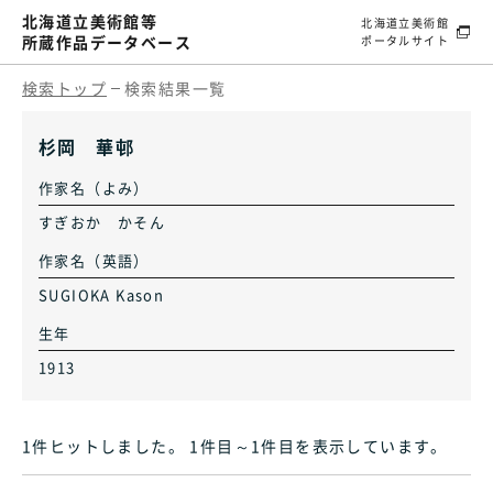
北海道立美術館等
北海道立美術館
所蔵作品データベース
ポータルサイト
検索トップ
検索結果一覧
杉岡 華邨
作家名（よみ）
すぎおか かそん
作家名（英語）
SUGIOKA Kason
生年
1913
1件ヒット
しました
。 1件目～1件目
を表示しています
。