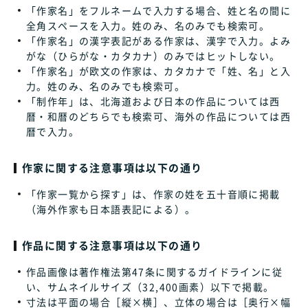
「作家名」をフルネームで入力する場合、姓と名の間に
全角スペースを入力。姓のみ、名のみでも検索可。
「作家名」の漢字表記がある作家は、漢字で入力。よみ
がな（ひらがな・カタカナ）のみではヒットしない。
「作家名」が欧文の作家は、カタカナで「姓、名」と入
力。姓のみ、名のみでも検索可。
「制作年」は、北海道および日本の作品については西
暦・和暦のどちらでも検索可、海外の作品については西
暦で入力。
作家に関する注意事項は以下の通り
「作家一覧から探す」は、作家の姓を五十音順に掲載
（海外作家も日本語表記による）。
作品に関する注意事項は以下の通り
作品画像は著作権法第47条に関するガイドラインに従
い、サムネイルサイズ（32,400画素）以下で掲載。
寸法は平面の場合［縦×横］、立体の場合は［奥行×幅