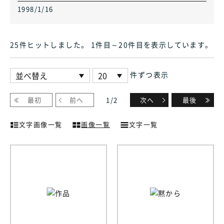
1998/1/16
25件ヒット
しました
。 1件目～20件目
を表示しています
。
件ずつ表示
最初
前へ
1
/
2
次へ
最後
文字画像一覧
画像一覧
文字一覧