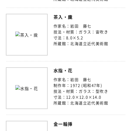
茶入・朧
作家名：
岩田 藤七
技法・材質：
ガラス：宙吹き
寸法：
8.0×5.2
所蔵館：
北海道立近代美術館
水指・花
作家名：
岩田 藤七
制作年：
1972 (昭和47年)
技法・材質：
ガラス：型吹き
寸法：
12.0×12.0×14.0
所蔵館：
北海道立近代美術館
金一輪挿