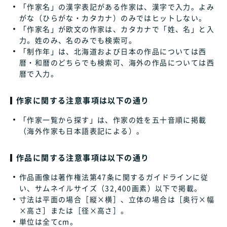
「作家名」の漢字表記がある作家は、漢字で入力。よみ
がな（ひらがな・カタカナ）のみではヒットしない。
「作家名」が欧文の作家は、カタカナで「姓、名」と入
力。姓のみ、名のみでも検索可。
「制作年」は、北海道および日本の作品については西
暦・和暦のどちらでも検索可、海外の作品については西
暦で入力。
作家に関する注意事項は以下の通り
「作家一覧から探す」は、作家の姓を五十音順に掲載
（海外作家も日本語表記による）。
作品に関する注意事項は以下の通り
作品画像は著作権法第47条に関するガイドラインに従
い、サムネイルサイズ（32,400画素）以下で掲載。
寸法は平面の場合［縦×横］、立体の場合は［奥行×幅
×高さ］または［径×高さ］。
単位は全てcm。