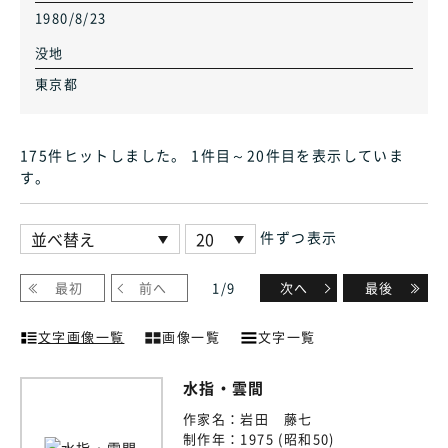
1980/8/23
没地
東京都
175件ヒット
しました
。 1件目～20件目
を表示していま
す
。
件ずつ表示
最初
前へ
1
/
9
次へ
最後
文字画像一覧
画像一覧
文字一覧
水指・雲間
作家名：
岩田 藤七
制作年：
1975 (昭和50)