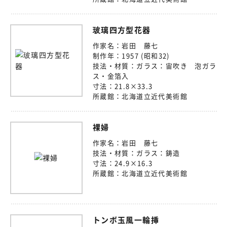
玻璃四方型花器
作家名：
岩田 藤七
制作年：
1957 (昭和32)
技法・材質：
ガラス：宙吹き 泡ガラ
ス・金箔入
寸法：
21.8×33.3
所蔵館：
北海道立近代美術館
裸婦
作家名：
岩田 藤七
技法・材質：
ガラス：鋳造
寸法：
24.9×16.3
所蔵館：
北海道立近代美術館
トンボ玉風一輪挿