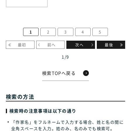
1
2
3
4
5
最初
前へ
次へ
最後
1
/
9
検索TOPへ戻る
検索の方法
検索時の注意事項は以下の通り
「作家名」をフルネームで入力する場合、姓と名の間に
全角スペースを入力。姓のみ、名のみでも検索可。