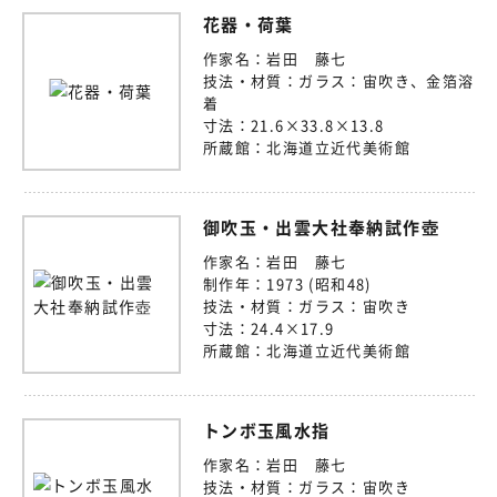
花器・荷葉
作家名：
岩田 藤七
技法・材質：
ガラス：宙吹き、金箔溶
着
寸法：
21.6×33.8×13.8
所蔵館：
北海道立近代美術館
御吹玉・出雲大社奉納試作壺
作家名：
岩田 藤七
制作年：
1973 (昭和48)
技法・材質：
ガラス：宙吹き
寸法：
24.4×17.9
所蔵館：
北海道立近代美術館
トンボ玉風水指
作家名：
岩田 藤七
技法・材質：
ガラス：宙吹き