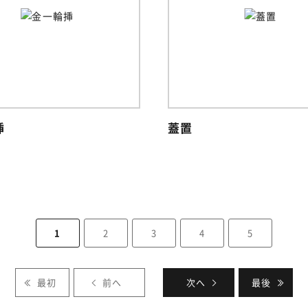
挿
蓋置
1
2
3
4
5
最初
前へ
次へ
最後