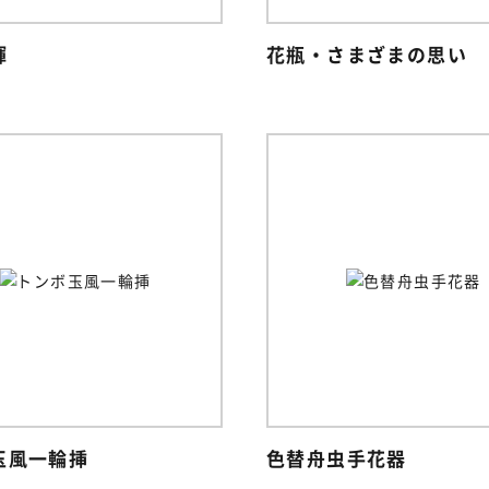
輝
花瓶・さまざまの思い
玉風一輪挿
色替舟虫手花器