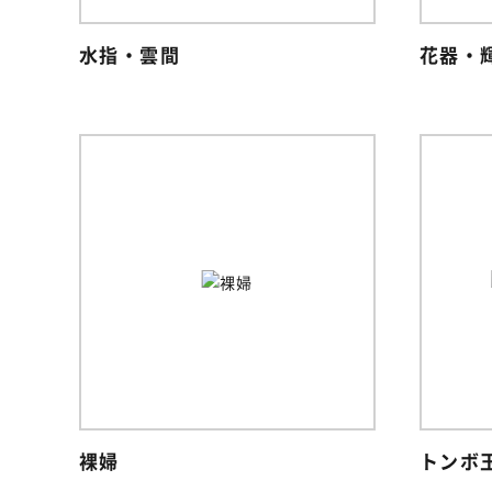
水指・雲間
花器・
裸婦
トンボ