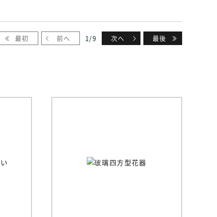
最初
前へ
1
/
9
次へ
最後