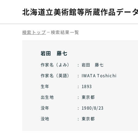
北海道立美術館等
所蔵作品デー
検索トップ
検索結果一覧
岩田 藤七
作家名（よみ）
岩田 藤七
作家名（英語）
IWATA Toshichi
生年
1893
出生地
東京都
没年
1980/8/23
没地
東京都