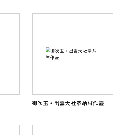
御吹玉・出雲大社奉納試作壺