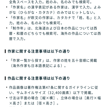
全角スペースを入力。姓のみ、名のみでも検索可。
「作家名」の漢字表記がある作家は、漢字で入力。よみ
がな（ひらがな・カタカナ）のみではヒットしない。
「作家名」が欧文の作家は、カタカナで「姓、名」と入
力。姓のみ、名のみでも検索可。
「制作年」は、北海道および日本の作品については西
暦・和暦のどちらでも検索可、海外の作品については西
暦で入力。
作家に関する注意事項は以下の通り
「作家一覧から探す」は、作家の姓を五十音順に掲載
（海外作家も日本語表記による）。
作品に関する注意事項は以下の通り
作品画像は著作権法第47条に関するガイドラインに従
い、サムネイルサイズ（32,400画素）以下で掲載。
寸法は平面の場合［縦×横］、立体の場合は［奥行×幅
×高さ］または［径×高さ］。