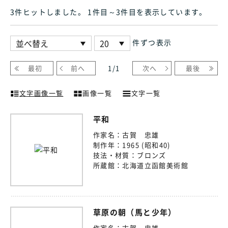
3件ヒット
しました
。 1件目～3件目
を表示しています
。
件ずつ表示
最初
前へ
1
/
1
次へ
最後
文字画像一覧
画像一覧
文字一覧
平和
作家名：
古賀 忠雄
制作年：
1965 (昭和40)
技法・材質：
ブロンズ
所蔵館：
北海道立函館美術館
草原の朝（馬と少年）
作家名：
古賀 忠雄