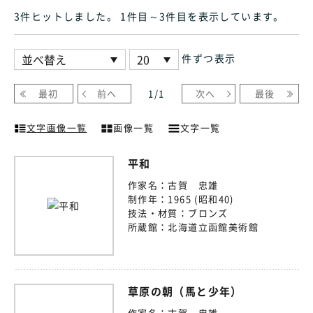
3件ヒット
しました
。 1件目～3件目
を表示しています
。
件ずつ表示
最初
前へ
1
/
1
次へ
最後
文字画像一覧
画像一覧
文字一覧
平和
作家名：
古賀 忠雄
制作年：
1965 (昭和40)
技法・材質：
ブロンズ
所蔵館：
北海道立函館美術館
草原の朝（馬と少年）
作家名：
古賀 忠雄