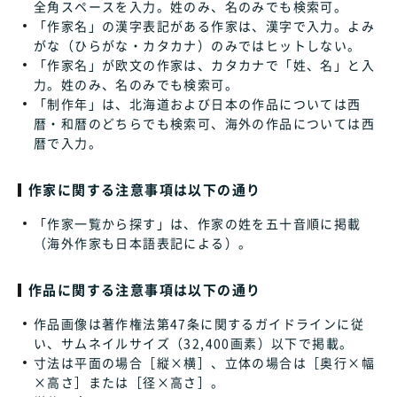
全角スペースを入力。姓のみ、名のみでも検索可。
「作家名」の漢字表記がある作家は、漢字で入力。よみ
がな（ひらがな・カタカナ）のみではヒットしない。
「作家名」が欧文の作家は、カタカナで「姓、名」と入
力。姓のみ、名のみでも検索可。
「制作年」は、北海道および日本の作品については西
暦・和暦のどちらでも検索可、海外の作品については西
暦で入力。
作家に関する注意事項は以下の通り
「作家一覧から探す」は、作家の姓を五十音順に掲載
（海外作家も日本語表記による）。
作品に関する注意事項は以下の通り
作品画像は著作権法第47条に関するガイドラインに従
い、サムネイルサイズ（32,400画素）以下で掲載。
寸法は平面の場合［縦×横］、立体の場合は［奥行×幅
×高さ］または［径×高さ］。