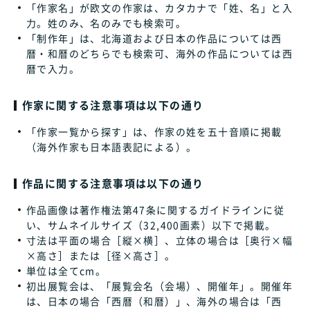
「作家名」が欧文の作家は、カタカナで「姓、名」と入
力。姓のみ、名のみでも検索可。
「制作年」は、北海道および日本の作品については西
暦・和暦のどちらでも検索可、海外の作品については西
暦で入力。
作家に関する注意事項は以下の通り
「作家一覧から探す」は、作家の姓を五十音順に掲載
（海外作家も日本語表記による）。
作品に関する注意事項は以下の通り
作品画像は著作権法第47条に関するガイドラインに従
い、サムネイルサイズ（32,400画素）以下で掲載。
寸法は平面の場合［縦×横］、立体の場合は［奥行×幅
×高さ］または［径×高さ］。
単位は全てcm。
初出展覧会は、「展覧会名（会場）、開催年」。開催年
は、日本の場合「西暦（和暦）」、海外の場合は「西