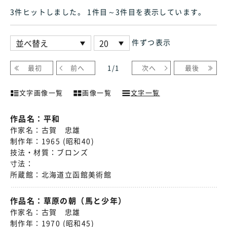
3件ヒット
しました
。 1件目～3件目
を表示しています
。
件ずつ表示
最初
前へ
1
/
1
次へ
最後
文字画像一覧
画像一覧
文字一覧
作品名：
平和
作家名：
古賀 忠雄
制作年：
1965 (昭和40)
技法・材質：
ブロンズ
寸法：
所蔵館：
北海道立函館美術館
作品名：
草原の朝（馬と少年）
作家名：
古賀 忠雄
制作年：
1970 (昭和45)