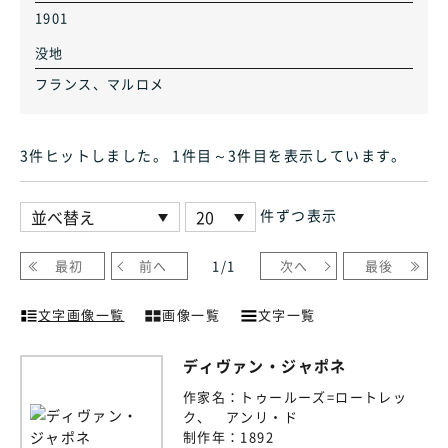
1901
没地
フランス、マルロメ
3件ヒット
しました
。 1件目～3件目
を表示しています
。
件ずつ表示
最初
前へ
1
/
1
次へ
最後
文字画像一覧
画像一覧
文字一覧
ディヴァン・ジャポネ
作家名：
トゥールーズ=ロートレッ
ク、 アンリ・ド
制作年：
1892