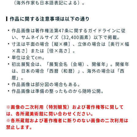
（海外作家も日本語表記による）。
作品に関する注意事項は以下の通り
作品画像は著作権法第47条に関するガイドラインに従
い、サムネイルサイズ（32,400画素）以下で掲載。
寸法は平面の場合［縦×横］、立体の場合は［奥行×幅
×高さ］または［径×高さ］。
単位は全てcm。
初出展覧会は、「展覧会名（会場）、開催年」。開催年
は、日本の場合「西暦（和暦）」、海外の場合は「西
暦」。
作品画像は部分図の場合もある。
作品画像は準備の整ったものから随時公開。
※画像の二次利用（特別観覧）および著作権等に関して
は、各所蔵美術館に問い合わせください。
※各所蔵館および著作権者に断りのない画像の二次利用は
禁止します。