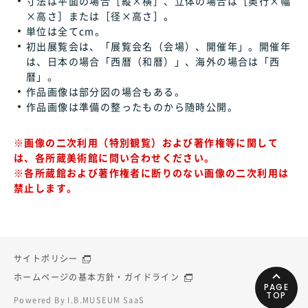
寸法は平面の場合［縦×横］、立体の場合は［奥行×幅
×高さ］または［径×高さ］。
単位は全てcm。
初出展覧会は、「展覧会名（会場）、開催年」。開催年
は、日本の場合「西暦（和暦）」、海外の場合は「西
暦」。
作品画像は部分図の場合もある。
作品画像は準備の整ったものから随時公開。
※画像の二次利用（特別観覧）および著作権等に関して
は、各所蔵美術館に問い合わせください。
※各所蔵館および著作権者に断りのない画像の二次利用は
禁止します。
サイトポリシー
ホームページの基本方針・ガイドライン
PAGE
TOP
Powered By I.B.MUSEUM SaaS