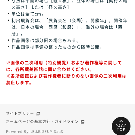
寸法は平面の場合［縦×横］、立体の場合は［奥行×幅
×高さ］または［径×高さ］。
単位は全てcm。
初出展覧会は、「展覧会名（会場）、開催年」。開催年
は、日本の場合「西暦（和暦）」、海外の場合は「西
暦」。
作品画像は部分図の場合もある。
作品画像は準備の整ったものから随時公開。
※画像の二次利用（特別観覧）および著作権等に関して
は、各所蔵美術館に問い合わせください。
※各所蔵館および著作権者に断りのない画像の二次利用は
禁止します。
サイトポリシー
ホームページの基本方針・ガイドライン
PAGE
TOP
Powered By I.B.MUSEUM SaaS