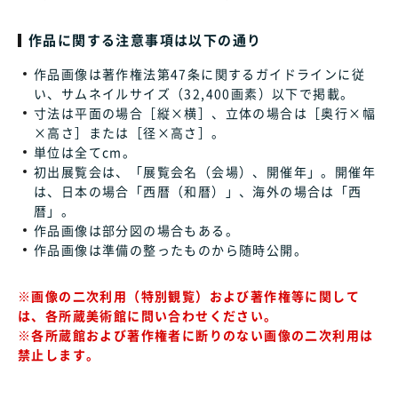
作品に関する注意事項は以下の通り
作品画像は著作権法第47条に関するガイドラインに従
い、サムネイルサイズ（32,400画素）以下で掲載。
寸法は平面の場合［縦×横］、立体の場合は［奥行×幅
×高さ］または［径×高さ］。
単位は全てcm。
初出展覧会は、「展覧会名（会場）、開催年」。開催年
は、日本の場合「西暦（和暦）」、海外の場合は「西
暦」。
作品画像は部分図の場合もある。
作品画像は準備の整ったものから随時公開。
※画像の二次利用（特別観覧）および著作権等に関して
は、各所蔵美術館に問い合わせください。
※各所蔵館および著作権者に断りのない画像の二次利用は
禁止します。