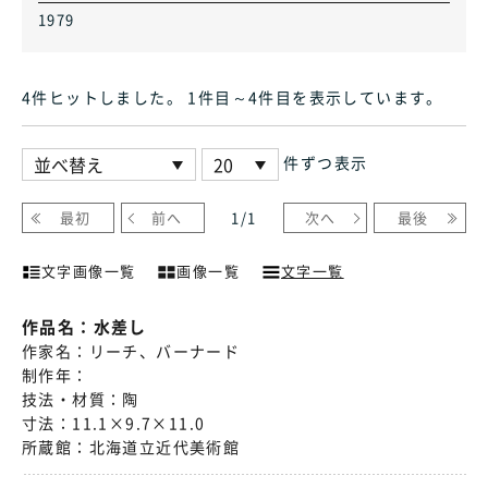
1979
4件ヒット
しました
。 1件目～4件目
を表示しています
。
件ずつ表示
最初
前へ
1
/
1
次へ
最後
文字画像一覧
画像一覧
文字一覧
作品名：
水差し
作家名：
リーチ、バーナード
制作年：
技法・材質：
陶
寸法：
11.1×9.7×11.0
所蔵館：
北海道立近代美術館