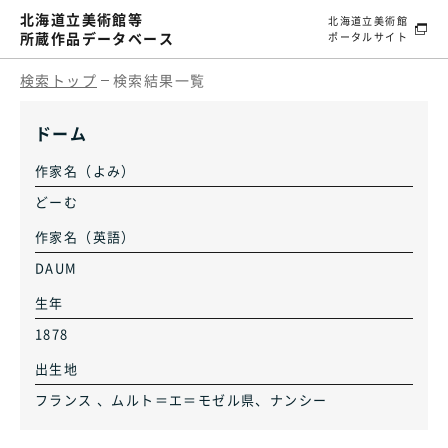
北海道立美術館等
北海道立美術館
所蔵作品データベース
ポータルサイト
検索トップ
検索結果一覧
ドーム
作家名（よみ）
どーむ
作家名（英語）
DAUM
生年
1878
出生地
フランス 、ムルト＝エ＝モゼル県、ナンシー