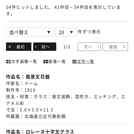
54件ヒット
しました
。 41件目～54件目
を表示していま
す
。
件ずつ表示
最初
前へ
3
/
3
次へ
最後
文字画像一覧
画像一覧
文字一覧
作品名：
風景文花器
作家名：
ドーム
制作年：
1910
技法・材質：
ガラス：斑文装飾、型吹き、エッチング、エ
ナメル彩
寸法：
5.0×5.0×11.5
所蔵館：
北海道立近代美術館
作品名：
ロレーヌ十字文グラス