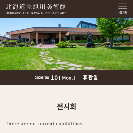
MENU
10
휴관일
［ Mon.］
2026/08
전시회
There are no current exhibitions.