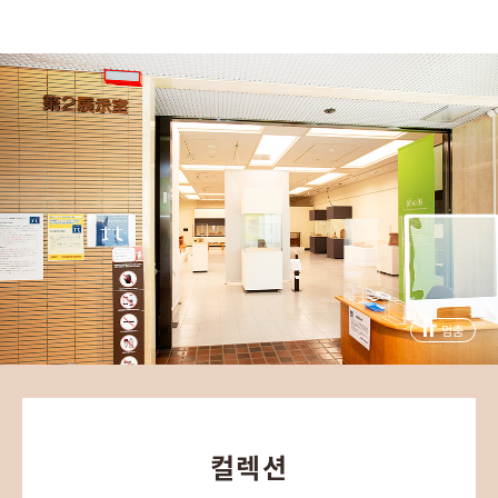
멈춤
컬렉션