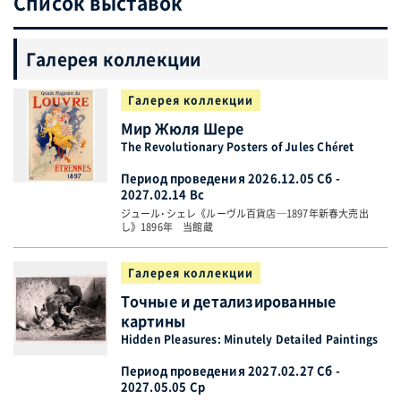
Список выставок
Галерея коллекции
Галерея коллекции
Мир Жюля Шере
The Revolutionary Posters of Jules Chéret
Период проведения 2026.12.05 Сб -
2027.02.14 Вс
ジュール･シェレ《ルーヴル百貨店─1897年新春大売出
し》1896年 当館蔵
Галерея коллекции
Точные и детализированные
картины
Hidden Pleasures: Minutely Detailed Paintings
Период проведения 2027.02.27 Сб -
2027.05.05 Ср