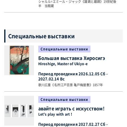
シャルル=エミール・ジャック《雄鶏と雌鶏》19世紀後
半 当館蔵
Специальные выставки
Специальные выставки
Большая выставка Хиросигэ
Hiroshige, Master of Ukiyo-e
Период проведения 2026.12.05 Сб -
2027.02.14 Вс
歌川広重《名所江戸百景 亀戸梅屋敷》1857年
Специальные выставки
авайте играть с искусством!
Let's play with art！
Период проведения 2027.02.27 Сб -