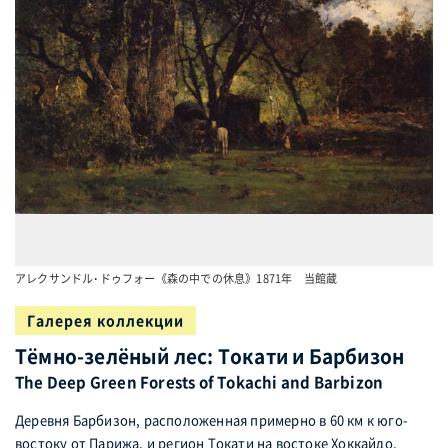
アレクサンドル･ドゥフォー《森の中での休息》1871年 当館蔵
Галерея коллекции
Тёмно-зелёный лес: Токати и Барбизон
The Deep Green Forests of Tokachi and Barbizon
Деревня Барбизон, расположенная примерно в 60 км к юго-
востоку от Парижа, и регион Токати на востоке Хоккайдо.