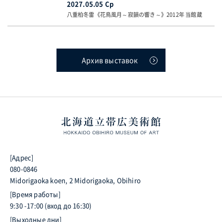
2027.05.05 Ср
八重柏冬雷《花鳥風月～寂韻の響き～》2012年 当館蔵
Архив выставок
[Адрес]
080-0846
Midorigaoka koen, 2 Midorigaoka, Obihiro
[Время работы]
9:30 -17:00 (вход до 16:30)
[Выходные дни]