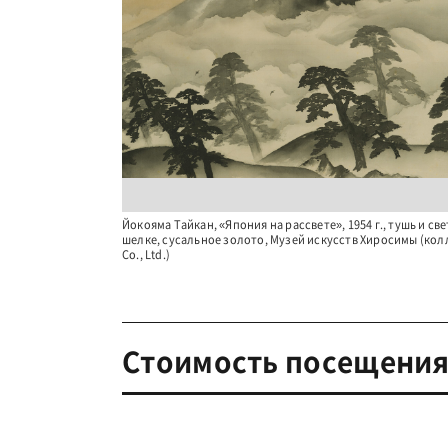
Йокояма Тайкан, «Япония на рассвете», 1954 г., тушь и св
шелке, сусальное золото, Музей искусств Хиросимы (колл
Co., Ltd.)
Стоимость посещени