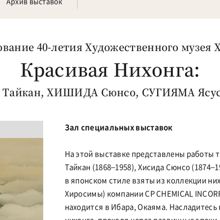
Архив выставок
вание 40-летия Художественного музея 
Красивая Нихонга:
Тайкан, ХИШИДА Сюнсо, СУГИЯМА Ясуси
Зал специальных выставок
На этой выставке представлены работы т
Тайкан (1868–1958), Хисида Сюнсо (1874–1
в японском стиле взяты из коллекции них
Хиросимы) компании CP CHEMICAL INCOR
находится в Ибара, Окаяма. Насладитес