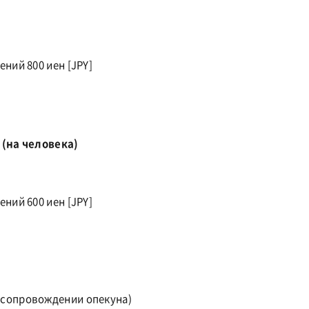
ний 800 иен [JPY]
 (на человека)
ний 600 иен [JPY]
 сопровождении опекуна)