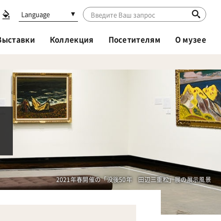
Language
Выставки
Коллекция
Посетителям
О музее
2021年春開催の「没後50年 田辺三重松」展の展示風景