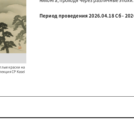
нихонга, проходя через различные эпохи.
Период проведения 2026.04.18 Сб - 202
етлые краски на
екция CP Kasei
я