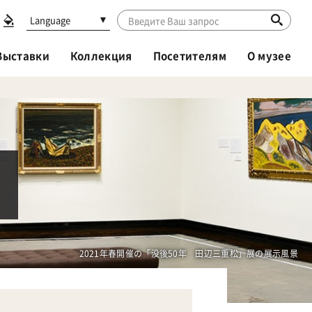
Language
Выставки
Коллекция
Посетителям
О музее
2021年春開催の「没後50年 田辺三重松」展の展示風景