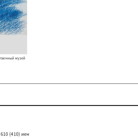
ственный музей
я
610 (410) иен