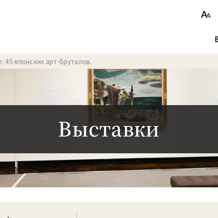
: 45 японских арт-бруталов.
Выставки