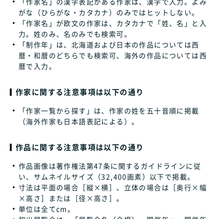
「作家名」の漢字表記がある作家は、漢字で入力。よみ
がな（ひらがな・カタカナ）のみではヒットしない。
「作家名」が欧文の作家は、カタカナで「姓、名」と入
力。姓のみ、名のみでも検索可。
「制作年」は、北海道および日本の作品については西
暦・和暦のどちらでも検索可、海外の作品については西
暦で入力。
作家に関する注意事項は以下の通り
「作家一覧から探す」は、作家の姓を五十音順に掲載
（海外作家も日本語表記による）。
作品に関する注意事項は以下の通り
作品画像は著作権法第47条に関するガイドラインに従
い、サムネイルサイズ（32,400画素）以下で掲載。
寸法は平面の場合［縦×横］、立体の場合は［奥行×幅
×高さ］または［径×高さ］。
単位は全てcm。