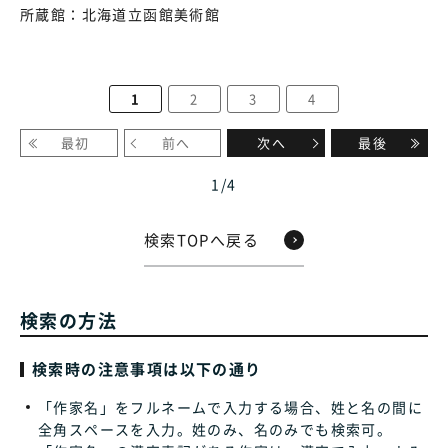
所蔵館：
北海道立函館美術館
1
2
3
4
最初
前へ
次へ
最後
1
/
4
検索TOPへ戻る
検索の方法
検索時の注意事項は以下の通り
「作家名」をフルネームで入力する場合、姓と名の間に
全角スペースを入力。姓のみ、名のみでも検索可。