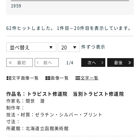
1959
62件ヒット
しました
。 1件目～20件目
を表示しています
。
件ずつ表示
最初
前へ
1
/
4
次へ
最後
文字画像一覧
画像一覧
文字一覧
作品名：
トラピスト修道院 当別トラピスト修道院
作家名：
間世 潜
制作年：
技法・材質：
ゼラチン・シルバー・プリント
寸法：
所蔵館：
北海道立函館美術館