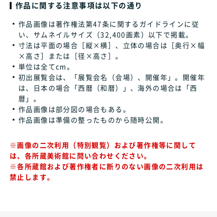
作品に関する注意事項は以下の通り
作品画像は著作権法第47条に関するガイドラインに従
い、サムネイルサイズ（32,400画素）以下で掲載。
寸法は平面の場合［縦×横］、立体の場合は［奥行×幅
×高さ］または［径×高さ］。
単位は全てcm。
初出展覧会は、「展覧会名（会場）、開催年」。開催年
は、日本の場合「西暦（和暦）」、海外の場合は「西
暦」。
作品画像は部分図の場合もある。
作品画像は準備の整ったものから随時公開。
※画像の二次利用（特別観覧）および著作権等に関して
は、各所蔵美術館に問い合わせください。
※各所蔵館および著作権者に断りのない画像の二次利用は
禁止します。