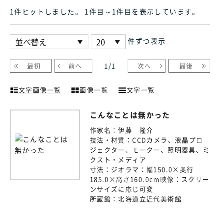
1件ヒット
しました
。 1件目～1件目
を表示しています
。
件ずつ表示
最初
前へ
1
/
1
次へ
最後
文字画像一覧
画像一覧
文字一覧
こんなことは無かった
作家名：
伊藤 隆介
技法・材質：
CCDカメラ、液晶プロ
ジェクター、モーター、照明器具、ミ
クスト・メディア
寸法：
ジオラマ：幅150.0×奥行
185.0×高さ160.0cm映像：スクリー
ンサイズに応じ可変
所蔵館：
北海道立近代美術館