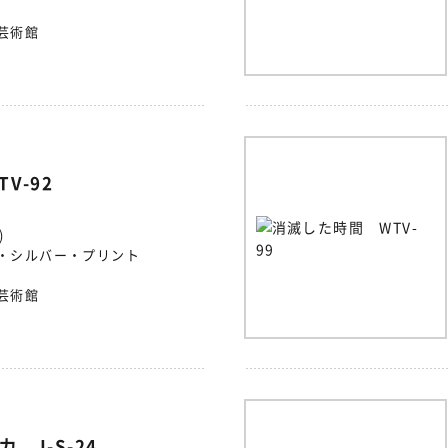
芸術館
V-92
)
・シルバー・プリント
芸術館
 J-S-24