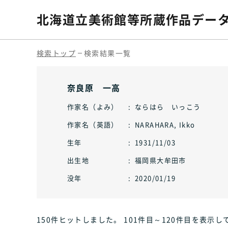
北海道立美術館等
所蔵作品デー
検索トップ
検索結果一覧
奈良原 一高
作家名（よみ）
ならはら いっこう
作家名（英語）
NARAHARA, Ikko
生年
1931/11/03
出生地
福岡県大牟田市
没年
2020/01/19
150件ヒット
しました
。 101件目～120件目
を表示し