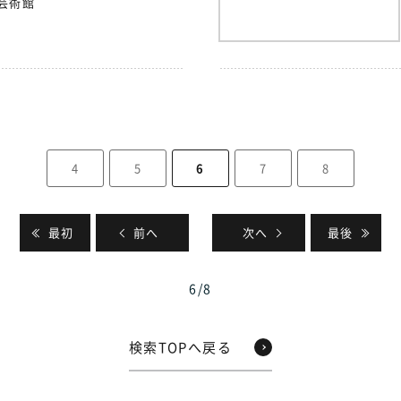
芸術館
4
5
6
7
8
最初
前へ
次へ
最後
6
/
8
検索TOPへ戻る