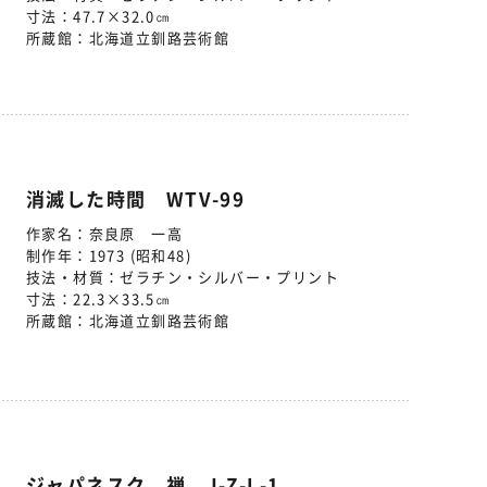
寸法：
47.7×32.0㎝
所蔵館：
北海道立釧路芸術館
消滅した時間 WTV-99
作家名：
奈良原 一高
制作年：
1973 (昭和48)
技法・材質：
ゼラチン・シルバー・プリント
寸法：
22.3×33.5㎝
所蔵館：
北海道立釧路芸術館
ジャパネスク 禅 J-Z-L-1