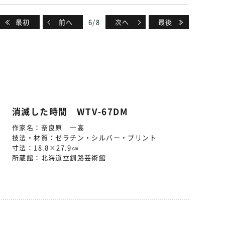
最初
前へ
6
/
8
次へ
最後
消滅した時間 WTV-67DM
作家名：
奈良原 一高
技法・材質：
ゼラチン・シルバー・プリント
寸法：
18.8×27.9㎝
所蔵館：
北海道立釧路芸術館