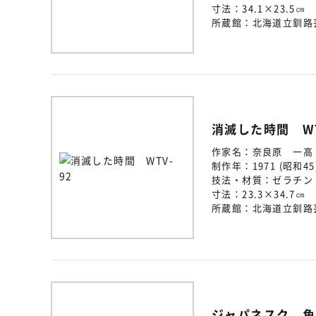
寸法：
34.1×23.5㎝
所蔵館：
北海道立釧路
消滅した時間 WT
作家名：
奈良原 一高
制作年：
1971 (昭和45
技法・材質：
ゼラチン
寸法：
23.3×34.7㎝
所蔵館：
北海道立釧路
ジャパネスク 角力