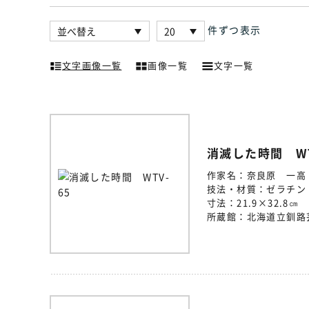
件ずつ表示
文字画像一覧
画像一覧
文字一覧
消滅した時間 WT
作家名：
奈良原 一高
技法・材質：
ゼラチン
寸法：
21.9×32.8㎝
所蔵館：
北海道立釧路