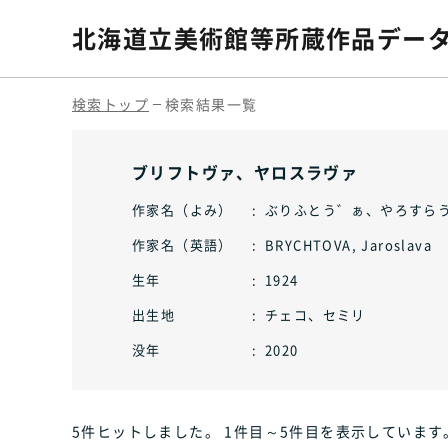
北海道立美術館等
所蔵作品デー
検索トップ
検索結果一覧
ブリフトヴァ、ヤロスラヴァ
作家名（よみ）
ぶりふとう゛ぁ、やろすら
作家名（英語）
BRYCHTOVA, Jaroslava
生年
1924
出生地
チェコ、セミリ
没年
2020
5件ヒット
しました
。 1件目～5件目
を表示しています