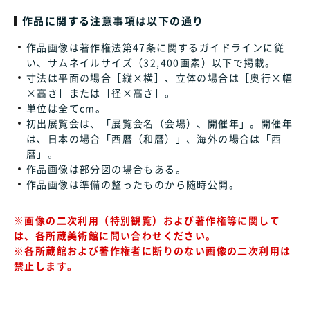
作品に関する注意事項は以下の通り
作品画像は著作権法第47条に関するガイドラインに従
い、サムネイルサイズ（32,400画素）以下で掲載。
寸法は平面の場合［縦×横］、立体の場合は［奥行×幅
×高さ］または［径×高さ］。
単位は全てcm。
初出展覧会は、「展覧会名（会場）、開催年」。開催年
は、日本の場合「西暦（和暦）」、海外の場合は「西
暦」。
作品画像は部分図の場合もある。
作品画像は準備の整ったものから随時公開。
※画像の二次利用（特別観覧）および著作権等に関して
は、各所蔵美術館に問い合わせください。
※各所蔵館および著作権者に断りのない画像の二次利用は
禁止します。