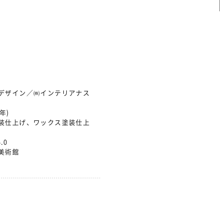
 デザイン／㈱インテリアナス
3年)
装仕上げ、ワックス塗装仕上
.0
美術館