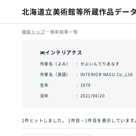
北海道立美術館等
所蔵作品デー
検索トップ
検索結果一覧
㈱インテリアナス
作家名（よみ）
かぶいんてりあなす
作家名（英語）
INTERIOR NASU Co.,Ltd
生年
1979
没年
2021/04/20
1件ヒット
しました
。 1件目～1件目
を表示しています