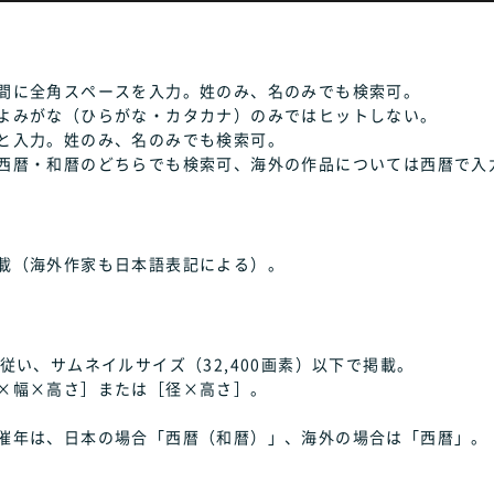
間に全角スペースを入力。姓のみ、名のみでも検索可。
よみがな（ひらがな・カタカナ）のみではヒットしない。
と入力。姓のみ、名のみでも検索可。
西暦・和暦のどちらでも検索可、海外の作品については西暦で入
載（海外作家も日本語表記による）。
従い、サムネイルサイズ（32,400画素）以下で掲載。
×幅×高さ］または［径×高さ］。
催年は、日本の場合「西暦（和暦）」、海外の場合は「西暦」。