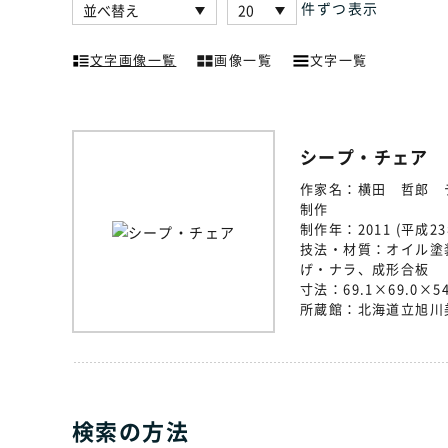
件ずつ表示
文字画像一覧
画像一覧
文字一覧
シープ・チェア
作家名：
横田 哲郎
制作
制作年：
2011 (平成2
技法・材質：
オイル塗
げ・ナラ、成形合板
寸法：
69.1×69.0×54
所蔵館：
北海道立旭川
検索の方法