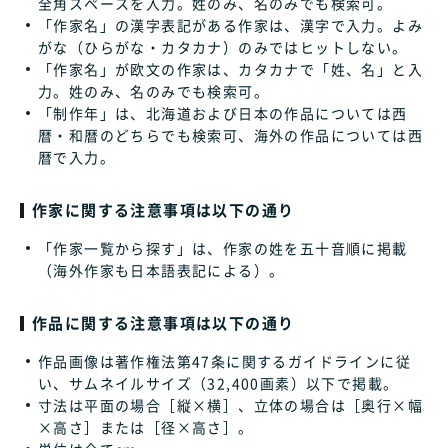
全角スペースを入力。姓のみ、名のみでも検索可。
「作家名」の漢字表記がある作家は、漢字で入力。よみ
がな（ひらがな・カタカナ）のみではヒットしない。
「作家名」が欧文の作家は、カタカナで「姓、名」と入
力。姓のみ、名のみでも検索可。
「制作年」は、北海道および日本の作品については西
暦・和暦のどちらでも検索可、海外の作品については西
暦で入力。
作家に関する注意事項は以下の通り
「作家一覧から探す」は、作家の姓を五十音順に掲載
（海外作家も日本語表記による）。
作品に関する注意事項は以下の通り
作品画像は著作権法第47条に関するガイドラインに従
い、サムネイルサイズ（32,400画素）以下で掲載。
寸法は平面の場合［縦×横］、立体の場合は［奥行×幅
×高さ］または［径×高さ］。