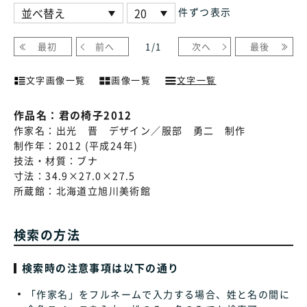
件ずつ表示
最初
前へ
1
/
1
次へ
最後
文字画像一覧
画像一覧
文字一覧
作品名：
君の椅子2012
作家名：
出光 晋 デザイン／服部 勇二 制作
制作年：
2012 (平成24年)
技法・材質：
ブナ
寸法：
34.9×27.0×27.5
所蔵館：
北海道立旭川美術館
検索の方法
検索時の注意事項は以下の通り
「作家名」をフルネームで入力する場合、姓と名の間に