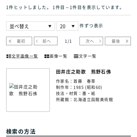
1件ヒット
しました
。 1件目～1件目
を表示しています
。
件ずつ表示
最初
前へ
1
/
1
次へ
最後
文字画像一覧
画像一覧
文字一覧
田井庄之助歌 熊野石佛
作家名：
首藤 春草
制作年：
1985 (昭和60)
技法・材質：
墨・紙
所蔵館：
北海道立函館美術館
検索の方法