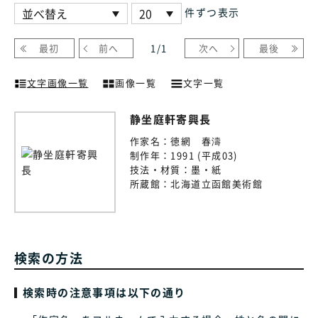
件ずつ表示
最初
前へ
1
/
1
次へ
最後
文字画像一覧
画像一覧
文字一覧
静坐庭軒寄興長
作家名：
徳網 春濤
制作年：
1991 (平成03)
技法・材質：
墨・紙
所蔵館：
北海道立函館美術館
検索の方法
検索時の注意事項は以下の通り