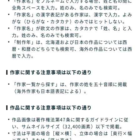
「作家名」をフルネームで入力する場合、姓と名の間に
全角スペースを入力。姓のみ、名のみでも検索可。
「作家名」の漢字表記がある作家は、漢字で入力。よみ
がな（ひらがな・カタカナ）のみではヒットしない。
「作家名」が欧文の作家は、カタカナで「姓、名」と入
力。姓のみ、名のみでも検索可。
「制作年」は、北海道および日本の作品については西
暦・和暦のどちらでも検索可、海外の作品については西
暦で入力。
作家に関する注意事項は以下の通り
「作家一覧から探す」は、作家の姓を五十音順に掲載
（海外作家も日本語表記による）。
作品に関する注意事項は以下の通り
作品画像は著作権法第47条に関するガイドラインに従
い、サムネイルサイズ（32,400画素）以下で掲載。
寸法は平面の場合［縦×横］、立体の場合は［奥行×幅
×高さ］または［径×高さ］。