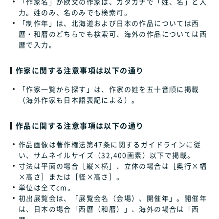
「作家名」が欧文の作家は、カタカナで「姓、名」と入
力。姓のみ、名のみでも検索可。
「制作年」は、北海道および日本の作品については西
暦・和暦のどちらでも検索可、海外の作品については西
暦で入力。
作家に関する注意事項は以下の通り
「作家一覧から探す」は、作家の姓を五十音順に掲載
（海外作家も日本語表記による）。
作品に関する注意事項は以下の通り
作品画像は著作権法第47条に関するガイドラインに従
い、サムネイルサイズ（32,400画素）以下で掲載。
寸法は平面の場合［縦×横］、立体の場合は［奥行×幅
×高さ］または［径×高さ］。
単位は全てcm。
初出展覧会は、「展覧会名（会場）、開催年」。開催年
は、日本の場合「西暦（和暦）」、海外の場合は「西