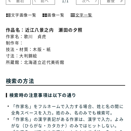
最初
前へ
1
/
1
次へ
最後
文字画像一覧
画像一覧
文字一覧
作品名：
近江八景之内 瀬田の夕照
作家名：
歌川 貞虎
制作年：
技法・材質：
木版・紙
寸法：
大判錦絵
所蔵館：
北海道立近代美術館
検索の方法
検索時の注意事項は以下の通り
「作家名」をフルネームで入力する場合、姓と名の間に
全角スペースを入力。姓のみ、名のみでも検索可。
「作家名」の漢字表記がある作家は、漢字で入力。よみ
がな（ひらがな・カタカナ）のみではヒットしない。