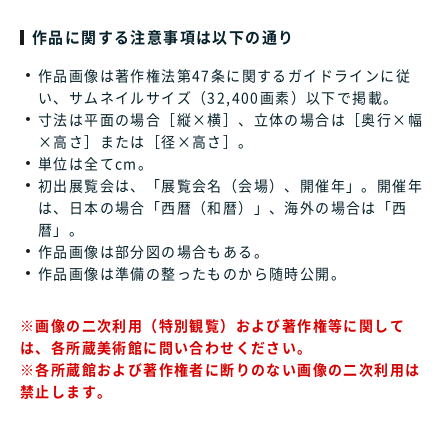
作品に関する注意事項は以下の通り
作品画像は著作権法第47条に関するガイドラインに従
い、サムネイルサイズ（32,400画素）以下で掲載。
寸法は平面の場合［縦×横］、立体の場合は［奥行×幅
×高さ］または［径×高さ］。
単位は全てcm。
初出展覧会は、「展覧会名（会場）、開催年」。開催年
は、日本の場合「西暦（和暦）」、海外の場合は「西
暦」。
作品画像は部分図の場合もある。
作品画像は準備の整ったものから随時公開。
※画像の二次利用（特別観覧）および著作権等に関して
は、各所蔵美術館に問い合わせください。
※各所蔵館および著作権者に断りのない画像の二次利用は
禁止します。