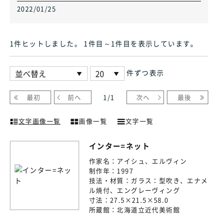
2022/01/25
1件ヒット
しました
。 1件目～1件目
を表示しています
。
件ずつ表示
最初
前へ
1
/
1
次へ
最後
文字画像一覧
画像一覧
文字一覧
インター=ネット
作家名：
アイシュ、エルヴィン
制作年：
1997
技法・材質：
ガラス：型吹き、エナメ
ル焼付、エングレーヴィング
寸法：
27.5×21.5×58.0
所蔵館：
北海道立近代美術館