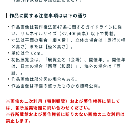
作品に関する注意事項は以下の通り
作品画像は著作権法第47条に関するガイドラインに従
い、サムネイルサイズ（32,400画素）以下で掲載。
寸法は平面の場合［縦×横］、立体の場合は［奥行×幅
×高さ］または［径×高さ］。
単位は全てcm。
初出展覧会は、「展覧会名（会場）、開催年」。開催年
は、日本の場合「西暦（和暦）」、海外の場合は「西
暦」。
作品画像は部分図の場合もある。
作品画像は準備の整ったものから随時公開。
※画像の二次利用（特別観覧）および著作権等に関して
は、各所蔵美術館に問い合わせください。
※各所蔵館および著作権者に断りのない画像の二次利用は
禁止します。