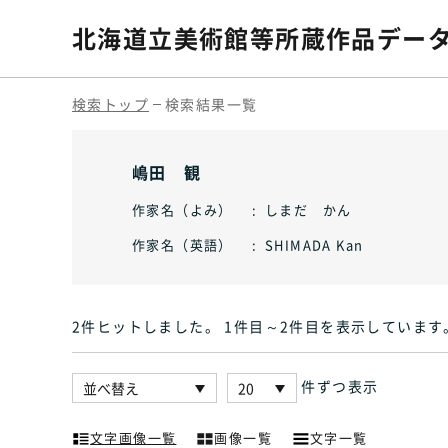
北海道立美術館等
所蔵作品デー
検索トップ
検索結果一覧
嶋田 観
作家名（よみ）
しまだ かん
作家名（英語）
SHIMADA Kan
2件ヒット
しました
。 1件目～2件目
を表示しています
件ずつ表示
文字画像一覧
画像一覧
文字一覧