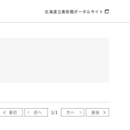
北海道立美術館
ポータルサイト
最初
前へ
1
/
1
次へ
最後