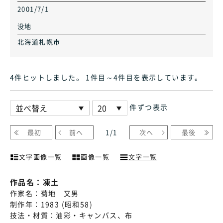
2001/7/1
没地
北海道札幌市
4件ヒット
しました
。 1件目～4件目
を表示しています
。
件ずつ表示
最初
前へ
1
/
1
次へ
最後
文字画像一覧
画像一覧
文字一覧
作品名：
凍土
作家名：
菊地 又男
制作年：
1983 (昭和58)
技法・材質：
油彩・キャンバス、布