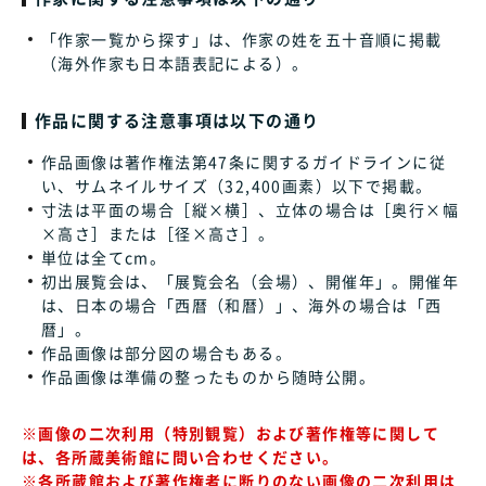
「作家一覧から探す」は、作家の姓を五十音順に掲載
（海外作家も日本語表記による）。
作品に関する注意事項は以下の通り
作品画像は著作権法第47条に関するガイドラインに従
い、サムネイルサイズ（32,400画素）以下で掲載。
寸法は平面の場合［縦×横］、立体の場合は［奥行×幅
×高さ］または［径×高さ］。
単位は全てcm。
初出展覧会は、「展覧会名（会場）、開催年」。開催年
は、日本の場合「西暦（和暦）」、海外の場合は「西
暦」。
作品画像は部分図の場合もある。
作品画像は準備の整ったものから随時公開。
※画像の二次利用（特別観覧）および著作権等に関して
は、各所蔵美術館に問い合わせください。
※各所蔵館および著作権者に断りのない画像の二次利用は