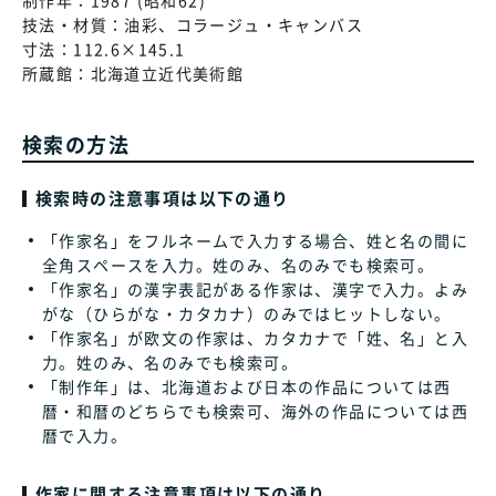
制作年：
1987 (昭和62)
技法・材質：
油彩、コラージュ・キャンバス
寸法：
112.6×145.1
所蔵館：
北海道立近代美術館
検索の方法
検索時の注意事項は以下の通り
「作家名」をフルネームで入力する場合、姓と名の間に
全角スペースを入力。姓のみ、名のみでも検索可。
「作家名」の漢字表記がある作家は、漢字で入力。よみ
がな（ひらがな・カタカナ）のみではヒットしない。
「作家名」が欧文の作家は、カタカナで「姓、名」と入
力。姓のみ、名のみでも検索可。
「制作年」は、北海道および日本の作品については西
暦・和暦のどちらでも検索可、海外の作品については西
暦で入力。
作家に関する注意事項は以下の通り