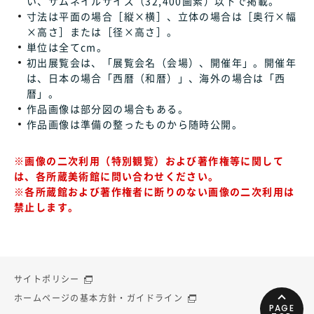
い、サムネイルサイズ（32,400画素）以下で掲載。
寸法は平面の場合［縦×横］、立体の場合は［奥行×幅
×高さ］または［径×高さ］。
単位は全てcm。
初出展覧会は、「展覧会名（会場）、開催年」。開催年
は、日本の場合「西暦（和暦）」、海外の場合は「西
暦」。
作品画像は部分図の場合もある。
作品画像は準備の整ったものから随時公開。
※画像の二次利用（特別観覧）および著作権等に関して
は、各所蔵美術館に問い合わせください。
※各所蔵館および著作権者に断りのない画像の二次利用は
禁止します。
サイトポリシー
ホームページの基本方針・ガイドライン
PAGE