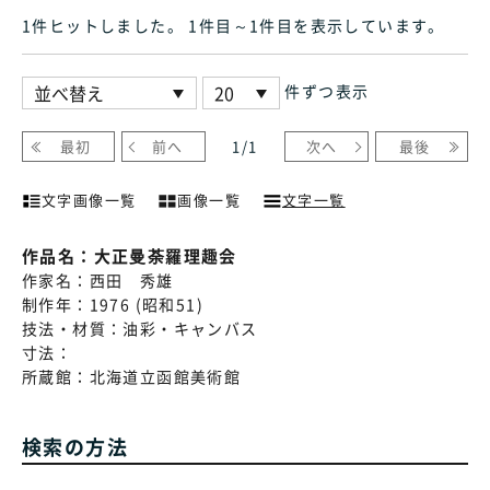
1件ヒット
しました
。 1件目～1件目
を表示しています
。
件ずつ表示
最初
前へ
1
/
1
次へ
最後
文字画像一覧
画像一覧
文字一覧
作品名：
大正曼荼羅理趣会
作家名：
西田 秀雄
制作年：
1976 (昭和51)
技法・材質：
油彩・キャンバス
寸法：
所蔵館：
北海道立函館美術館
検索の方法