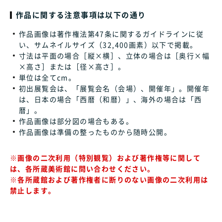
作品に関する注意事項は以下の通り
作品画像は著作権法第47条に関するガイドラインに従
い、サムネイルサイズ（32,400画素）以下で掲載。
寸法は平面の場合［縦×横］、立体の場合は［奥行×幅
×高さ］または［径×高さ］。
単位は全てcm。
初出展覧会は、「展覧会名（会場）、開催年」。開催年
は、日本の場合「西暦（和暦）」、海外の場合は「西
暦」。
作品画像は部分図の場合もある。
作品画像は準備の整ったものから随時公開。
※画像の二次利用（特別観覧）および著作権等に関して
は、各所蔵美術館に問い合わせください。
※各所蔵館および著作権者に断りのない画像の二次利用は
禁止します。