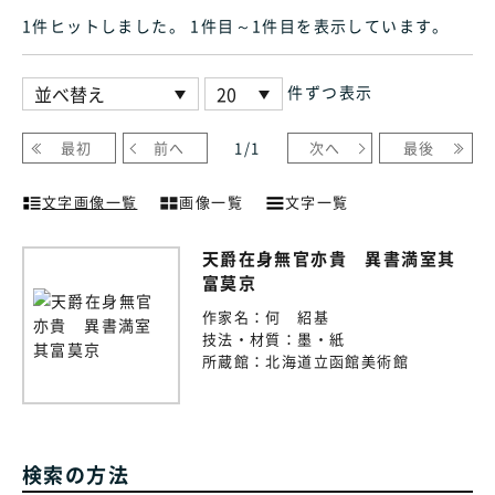
1件ヒット
しました
。 1件目～1件目
を表示しています
。
件ずつ表示
最初
前へ
1
/
1
次へ
最後
文字画像一覧
画像一覧
文字一覧
天爵在身無官亦貴 異書満室其
富莫京
作家名：
何 紹基
技法・材質：
墨・紙
所蔵館：
北海道立函館美術館
検索の方法