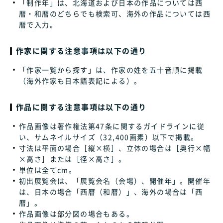
「制作年」は、北海道および日本の作品については西
暦・和暦のどちらでも検索可、海外の作品については西
暦で入力。
作家に関する注意事項は以下の通り
「作家一覧から探す」は、作家の姓を五十音順に掲載
（海外作家も日本語表記による）。
作品に関する注意事項は以下の通り
作品画像は著作権法第47条に関するガイドラインに従
い、サムネイルサイズ（32,400画素）以下で掲載。
寸法は平面の場合［縦×横］、立体の場合は［奥行×幅
×高さ］または［径×高さ］。
単位は全てcm。
初出展覧会は、「展覧会名（会場）、開催年」。開催年
は、日本の場合「西暦（和暦）」、海外の場合は「西
暦」。
作品画像は部分図の場合もある。