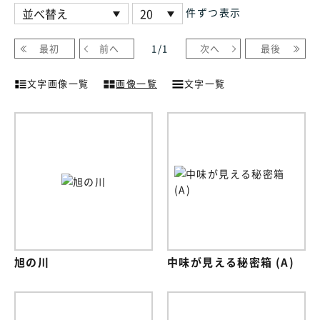
件ずつ表示
最初
前へ
1
/
1
次へ
最後
文字画像一覧
画像一覧
文字一覧
旭の川
中味が見える秘密箱 (A)