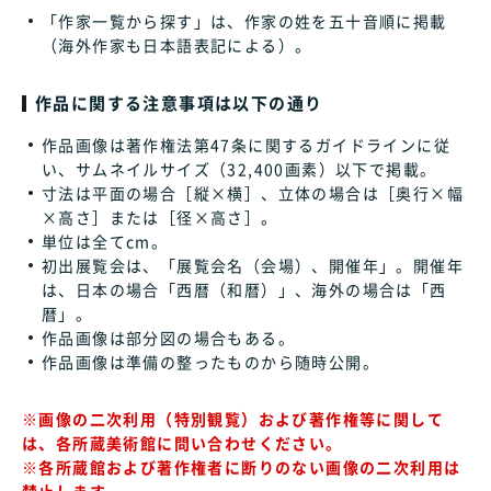
「作家一覧から探す」は、作家の姓を五十音順に掲載
（海外作家も日本語表記による）。
作品に関する注意事項は以下の通り
作品画像は著作権法第47条に関するガイドラインに従
い、サムネイルサイズ（32,400画素）以下で掲載。
寸法は平面の場合［縦×横］、立体の場合は［奥行×幅
×高さ］または［径×高さ］。
単位は全てcm。
初出展覧会は、「展覧会名（会場）、開催年」。開催年
は、日本の場合「西暦（和暦）」、海外の場合は「西
暦」。
作品画像は部分図の場合もある。
作品画像は準備の整ったものから随時公開。
※画像の二次利用（特別観覧）および著作権等に関して
は、各所蔵美術館に問い合わせください。
※各所蔵館および著作権者に断りのない画像の二次利用は
禁止します。