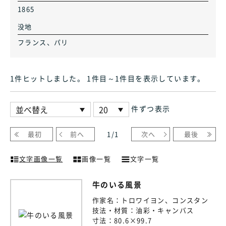
1865
没地
フランス、パリ
1件ヒット
しました
。 1件目～1件目
を表示しています
。
件ずつ表示
最初
前へ
1
/
1
次へ
最後
文字画像一覧
画像一覧
文字一覧
牛のいる風景
作家名：
トロワイヨン、コンスタン
技法・材質：
油彩・キャンバス
寸法：
80.6×99.7