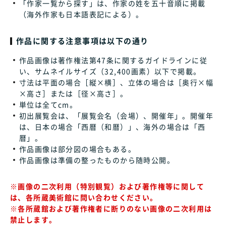
「作家一覧から探す」は、作家の姓を五十音順に掲載
（海外作家も日本語表記による）。
作品に関する注意事項は以下の通り
作品画像は著作権法第47条に関するガイドラインに従
い、サムネイルサイズ（32,400画素）以下で掲載。
寸法は平面の場合［縦×横］、立体の場合は［奥行×幅
×高さ］または［径×高さ］。
単位は全てcm。
初出展覧会は、「展覧会名（会場）、開催年」。開催年
は、日本の場合「西暦（和暦）」、海外の場合は「西
暦」。
作品画像は部分図の場合もある。
作品画像は準備の整ったものから随時公開。
※画像の二次利用（特別観覧）および著作権等に関して
は、各所蔵美術館に問い合わせください。
※各所蔵館および著作権者に断りのない画像の二次利用は
禁止します。