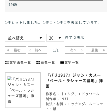
1969
1件ヒット
しました
。 1件目～1件目
を表示しています
。
件ずつ表示
最初
前へ
1
/
1
次へ
最後
文字画像一覧
画像一覧
文字一覧
『パリ1937』ジャン・カスー
「ペール・ラシェーズ墓地」挿
画
作家名：
ゴエルグ、エドゥワール
制作年：
1937
技法・材質：
エッチング、ルーレッ
ト・紙