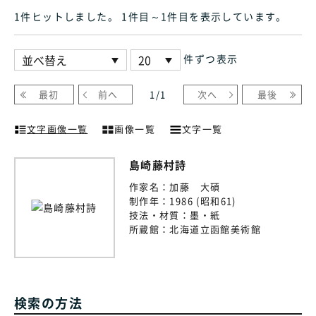
1件ヒット
しました
。 1件目～1件目
を表示しています
。
件ずつ表示
最初
前へ
1
/
1
次へ
最後
文字画像一覧
画像一覧
文字一覧
島崎藤村詩
作家名：
加藤 大碩
制作年：
1986 (昭和61)
技法・材質：
墨・紙
所蔵館：
北海道立函館美術館
検索の方法