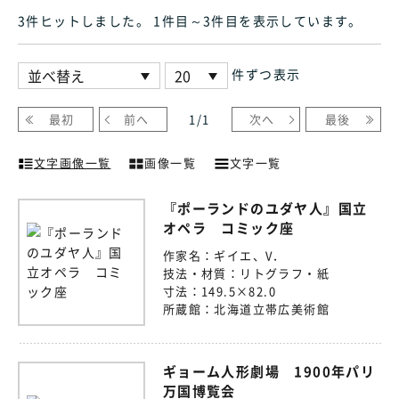
3件ヒット
しました
。 1件目～3件目
を表示しています
。
件ずつ表示
最初
前へ
1
/
1
次へ
最後
文字画像一覧
画像一覧
文字一覧
『ポーランドのユダヤ人』国立
オペラ゠コミック座
作家名：
ギイエ、V．
技法・材質：
リトグラフ・紙
寸法：
149.5×82.0
所蔵館：
北海道立帯広美術館
ギョーム人形劇場 1900年パリ
万国博覧会