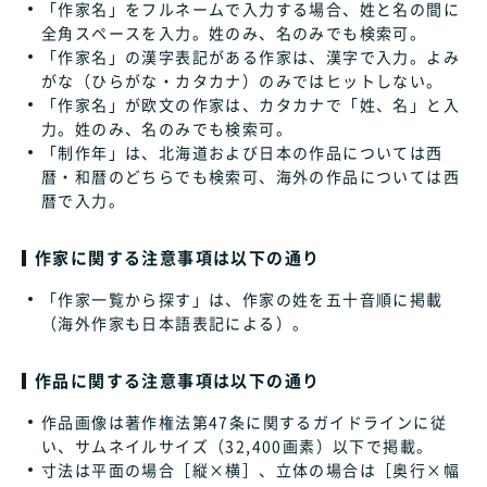
「作家名」をフルネームで入力する場合、姓と名の間に
全角スペースを入力。姓のみ、名のみでも検索可。
「作家名」の漢字表記がある作家は、漢字で入力。よみ
がな（ひらがな・カタカナ）のみではヒットしない。
「作家名」が欧文の作家は、カタカナで「姓、名」と入
力。姓のみ、名のみでも検索可。
「制作年」は、北海道および日本の作品については西
暦・和暦のどちらでも検索可、海外の作品については西
暦で入力。
作家に関する注意事項は以下の通り
「作家一覧から探す」は、作家の姓を五十音順に掲載
（海外作家も日本語表記による）。
作品に関する注意事項は以下の通り
作品画像は著作権法第47条に関するガイドラインに従
い、サムネイルサイズ（32,400画素）以下で掲載。
寸法は平面の場合［縦×横］、立体の場合は［奥行×幅